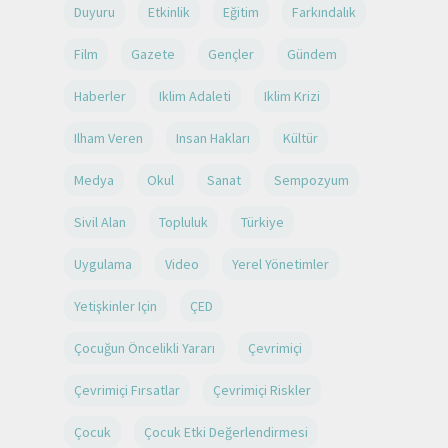
Duyuru
Etkinlik
Eğitim
Farkındalık
Film
Gazete
Gençler
Gündem
Haberler
Iklim Adaleti
Iklim Krizi
Ilham Veren
Insan Hakları
Kültür
Medya
Okul
Sanat
Sempozyum
Sivil Alan
Topluluk
Türkiye
Uygulama
Video
Yerel Yönetimler
Yetişkinler Için
ÇED
Çocuğun Öncelikli Yararı
Çevrimiçi
Çevrimiçi Fırsatlar
Çevrimiçi Riskler
Çocuk
Çocuk Etki Değerlendirmesi