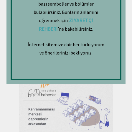
bazı semboller ve bölümler
bulabilirsiniz. Bunların anlamını
öğrenmek için
ZİYARETÇİ
ne
bakabilirsiniz.
REHBERİ
’
İnternet sitemize dair her türlü yorum
Çocuklara Haberler Şubat sayısını indirin
ve önerilerinizi bekliyoruz.
Genç Sesler Projesi
|
28 Şubat 2023
|
DUYURU
Hedef Kitle:
10+ yaş