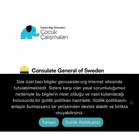
Size özel bazı bilgiler gencsesler.org internet sitesinde
tutulabilmektedir. Sizlere karşı olan yasal sorumluluğumuz
nedeniyle bu bilgilerin neler olduğu ve nasıl kullanılacağı
konusunda bir gizlilik politikası hazırladık. Gizlilik politikasını
anlaşılır bulmazsanız bir yetişkinden destek alabilir ve birlikte
Genç Sesler Projesi, İstanbul Bilgi Üniversitesi
okuyabilirsiniz.
Çocuk Çalışmaları Birimi ve İstanbul İsveç
Tamam
Gizlilik Politikamız
Başkonsolosluğu ortaklığında
yürütülmektedir.