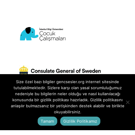
Size özel bazı bilgiler gencsesler.org internet sitesinde
tutulabilmektedir. Sizlere karşı olan yasal sorumluluğumuz
nedeniyle bu bilgilerin neler olduğu ve nasıl kullanılacağı
konusunda bir gizlilik politikası hazırladık. Gizlilik politikasını
anlaşılır bulmazsanız bir yetişkinden destek alabilir ve birlikte
Genç Sesler Projesi, İstanbul Bilgi Üniversitesi
okuyabilirsiniz.
Çocuk Çalışmaları Birimi ve İstanbul İsveç
Tamam
Gizlilik Politikamız
Başkonsolosluğu ortaklığında
yürütülmektedir.