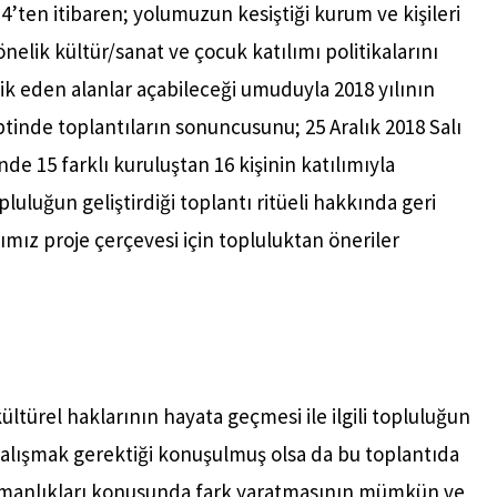
14’ten itibaren; yolumuzun kesiştiği kurum ve kişileri
nelik kültür/sanat ve çocuk katılımı politikalarını
vik eden alanlar açabileceği umuduyla 2018 yılının
tinde toplantıların sonuncusunu; 25 Aralık 2018 Salı
de 15 farklı kuruluştan 16 kişinin katılımıyla
uluğun geliştirdiği toplantı ritüeli hakkında geri
ğımız proje çerçevesi için topluluktan öneriler
ltürel haklarının hayata geçmesi ile ilgili topluluğun
e çalışmak gerektiği konuşulmuş olsa da bu toplantıda
uzmanlıkları konusunda fark yaratmasının mümkün ve