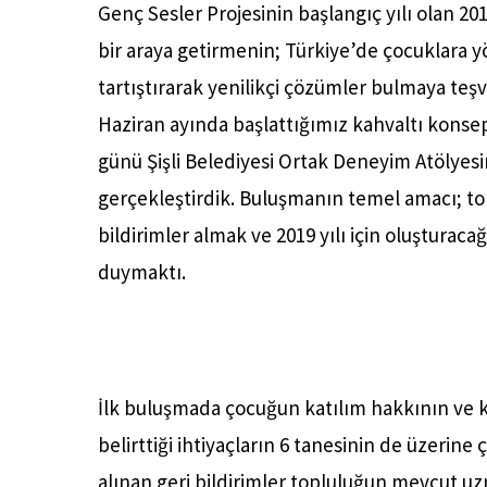
Genç Sesler Projesinin başlangıç yılı olan 20
bir araya getirmenin; Türkiye’de çocuklara yö
tartıştırarak yenilikçi çözümler bulmaya teş
Haziran ayında başlattığımız kahvaltı konsep
günü Şişli Belediyesi Ortak Deneyim Atölyesin
gerçekleştirdik. Buluşmanın temel amacı; topl
bildirimler almak ve 2019 yılı için oluşturaca
duymaktı.
İlk buluşmada çocuğun katılım hakkının ve kü
belirttiği ihtiyaçların 6 tanesinin de üzerin
alınan geri bildirimler topluluğun mevcut 