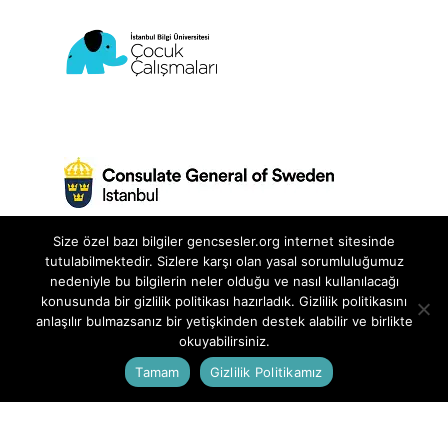
Size özel bazı bilgiler gencsesler.org internet sitesinde
tutulabilmektedir. Sizlere karşı olan yasal sorumluluğumuz
nedeniyle bu bilgilerin neler olduğu ve nasıl kullanılacağı
Genç Sesler Projesi, İstanbul Bilgi Üniversitesi
konusunda bir gizlilik politikası hazırladık. Gizlilik politikasını
anlaşılır bulmazsanız bir yetişkinden destek alabilir ve birlikte
Çocuk Çalışmaları Birimi ve İstanbul İsveç
okuyabilirsiniz.
Başkonsolosluğu ortaklığında
Tamam
Gizlilik Politikamız
yürütülmektedir.