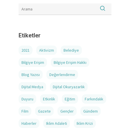
Etiketler
2021
Aktivizm
Belediye
Bilgiye Erişim
Bilgiye Erişim Hakkı
Blog Yazısı
Değerlendirme
Dijital Medya
Dijital Okuryazarlık
Duyuru
Etkinlik
Eğitim
Farkındalık
Film
Gazete
Gençler
Gündem
Haberler
Iklim Adaleti
Iklim Krizi