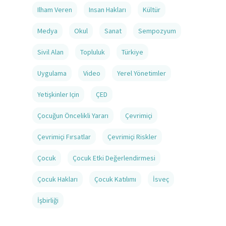
Ilham Veren
Insan Hakları
Kültür
Medya
Okul
Sanat
Sempozyum
Sivil Alan
Topluluk
Türkiye
Uygulama
Video
Yerel Yönetimler
Yetişkinler Için
ÇED
Çocuğun Öncelikli Yararı
Çevrimiçi
Çevrimiçi Fırsatlar
Çevrimiçi Riskler
Çocuk
Çocuk Etki Değerlendirmesi
Çocuk Hakları
Çocuk Katılımı
İsveç
İşbirliği