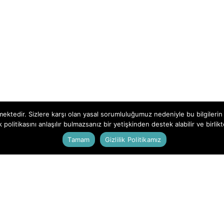
mektedir. Sizlere karşı olan yasal sorumluluğumuz nedeniyle bu bilgilerin n
ik politikasını anlaşılır bulmazsanız bir yetişkinden destek alabilir ve birlik
G
Tamam
Gizlilik Politikamız
Ç
B
y