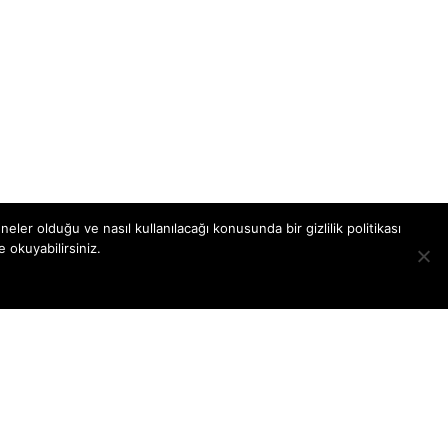
eler olduğu ve nasıl kullanılacağı konusunda bir gizlilik politikası
te okuyabilirsiniz.
enç Sesler Projesi, İstanbul Bilgi Üniversitesi
ocuk Çalışmaları Birimi ve İstanbul İsveç
aşkonsolosluğu ortaklığında
ürütülmektedir.