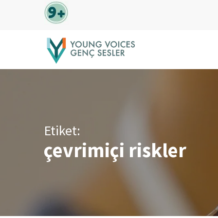
Skip
to
main
content
Etiket:
çevrimiçi riskler