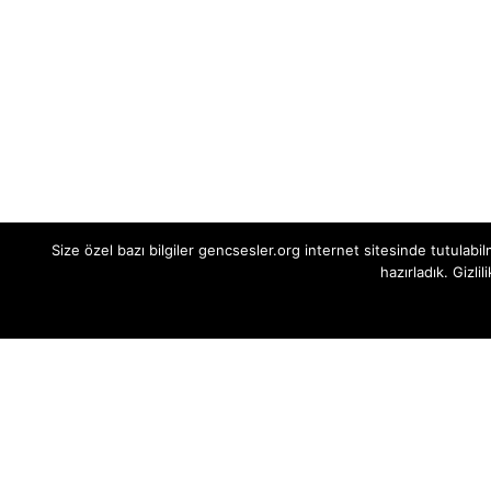
Size özel bazı bilgiler gencsesler.org internet sitesinde tutulabil
hazırladık. Gizlil