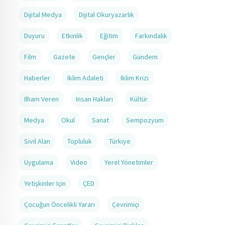
Dijital Medya
Dijital Okuryazarlık
Duyuru
Etkinlik
Eğitim
Farkındalık
Film
Gazete
Gençler
Gündem
Haberler
Iklim Adaleti
Iklim Krizi
Ilham Veren
Insan Hakları
Kültür
Medya
Okul
Sanat
Sempozyum
Sivil Alan
Topluluk
Türkiye
Uygulama
Video
Yerel Yönetimler
Yetişkinler Için
ÇED
Çocuğun Öncelikli Yararı
Çevrimiçi