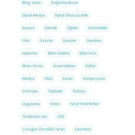
Blog Yazısı
Değerlendirme
Dijital Medya
Dijital Okuryazarlık
Duyuru
Etkinlik
Eğitim
Farkındalık
Film
Gazete
Gençler
Gündem
Haberler
Iklim Adaleti
Iklim Krizi
Ilham Veren
Insan Hakları
Kültür
Medya
Okul
Sanat
Sempozyum
Sivil Alan
Topluluk
Türkiye
Uygulama
Video
Yerel Yönetimler
Yetişkinler Için
ÇED
Çocuğun Öncelikli Yararı
Çevrimiçi