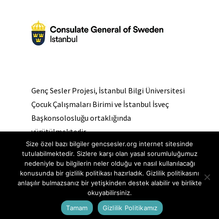
Genç Sesler Projesi, İstanbul Bilgi Üniversitesi
Çocuk Çalışmaları Birimi ve İstanbul İsveç
Başkonsolosluğu ortaklığında
yürütülmektedir.
Size özel bazı bilgiler gencsesler.org internet sitesinde
tutulabilmektedir. Sizlere karşı olan yasal sorumluluğumuz
nedeniyle bu bilgilerin neler olduğu ve nasıl kullanılacağı
konusunda bir gizlilik politikası hazırladık. Gizlilik politikasını
anlaşılır bulmazsanız bir yetişkinden destek alabilir ve birlikte
okuyabilirsiniz.
© 2020 Genç Sesler Websitesinin tüm hakları saklıdır. |
Çerez Politikası
-
Gizlilik Politikası
Tamam
Gizlilik Politikamız