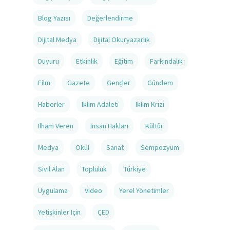
Blog Yazısı
Değerlendirme
Dijital Medya
Dijital Okuryazarlık
Duyuru
Etkinlik
Eğitim
Farkındalık
Film
Gazete
Gençler
Gündem
Haberler
Iklim Adaleti
Iklim Krizi
Ilham Veren
Insan Hakları
Kültür
Medya
Okul
Sanat
Sempozyum
Sivil Alan
Topluluk
Türkiye
Uygulama
Video
Yerel Yönetimler
Yetişkinler Için
ÇED