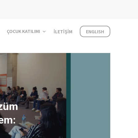
ÇOCUK KATILIMI
İLETIŞIM
ENGLISH
özüm
tem: