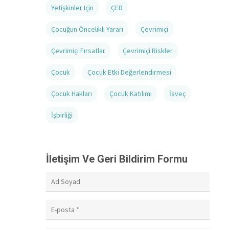
Yetişkinler Için
ÇED
Çocuğun Öncelikli Yararı
Çevrimiçi
Çevrimiçi Fırsatlar
Çevrimiçi Riskler
Çocuk
Çocuk Etki Değerlendirmesi
Çocuk Hakları
Çocuk Katılımı
İsveç
İşbirliği
İletişim Ve Geri Bildirim Formu