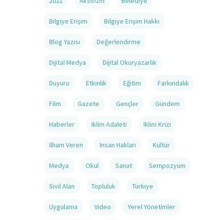
2021
Aktivizm
Belediye
Bilgiye Erişim
Bilgiye Erişim Hakkı
Blog Yazısı
Değerlendirme
Dijital Medya
Dijital Okuryazarlık
Duyuru
Etkinlik
Eğitim
Farkındalık
Film
Gazete
Gençler
Gündem
Haberler
Iklim Adaleti
Iklim Krizi
Ilham Veren
Insan Hakları
Kültür
Medya
Okul
Sanat
Sempozyum
Sivil Alan
Topluluk
Türkiye
Uygulama
Video
Yerel Yönetimler