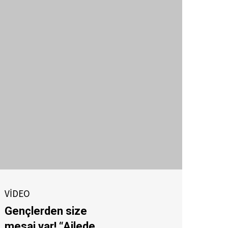
VİDEO
Gençlerden size
mesaj var! “Ailede,