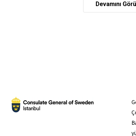
Devamını Görü
G
Ç
B
y