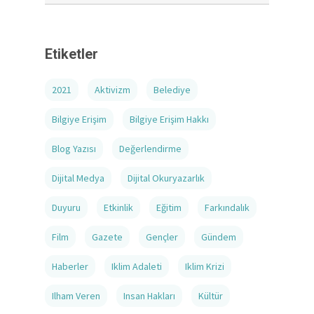
Etiketler
2021
Aktivizm
Belediye
Bilgiye Erişim
Bilgiye Erişim Hakkı
Blog Yazısı
Değerlendirme
Dijital Medya
Dijital Okuryazarlık
Duyuru
Etkinlik
Eğitim
Farkındalık
Film
Gazete
Gençler
Gündem
Haberler
Iklim Adaleti
Iklim Krizi
Ilham Veren
Insan Hakları
Kültür