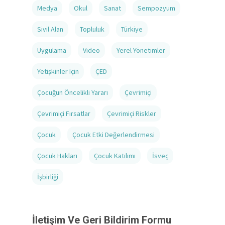
Medya
Okul
Sanat
Sempozyum
Sivil Alan
Topluluk
Türkiye
Uygulama
Video
Yerel Yönetimler
Yetişkinler Için
ÇED
Çocuğun Öncelikli Yararı
Çevrimiçi
Çevrimiçi Fırsatlar
Çevrimiçi Riskler
Çocuk
Çocuk Etki Değerlendirmesi
Çocuk Hakları
Çocuk Katılımı
İsveç
İşbirliği
İletişim Ve Geri Bildirim Formu