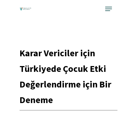
Skip
Menu
to
Close
main
Menu
content
Karar Vericiler için
Türkiyede Çocuk Etki
Değerlendirme için Bir
Deneme