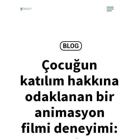
Skip
Menu
to
Close
main
Menu
content
BLOG
Çocuğun
katılım hakkına
odaklanan bir
animasyon
filmi deneyimi: