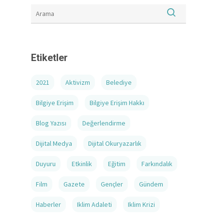
Etiketler
2021
Aktivizm
Belediye
Bilgiye Erişim
Bilgiye Erişim Hakkı
Blog Yazısı
Değerlendirme
Dijital Medya
Dijital Okuryazarlık
Duyuru
Etkinlik
Eğitim
Farkındalık
Film
Gazete
Gençler
Gündem
Haberler
Iklim Adaleti
Iklim Krizi