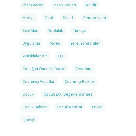
Ilham Veren
Insan Hakları
Kültür
Medya
Okul
Sanat
Sempozyum
Sivil Alan
Topluluk
Türkiye
Uygulama
Video
Yerel Yönetimler
Yetişkinler Için
ÇED
Çocuğun Öncelikli Yararı
Çevrimiçi
Çevrimiçi Fırsatlar
Çevrimiçi Riskler
Çocuk
Çocuk Etki Değerlendirmesi
Çocuk Hakları
Çocuk Katılımı
İsveç
İşbirliği