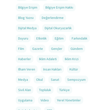
Bilgiye Erişim
Bilgiye Erişim Hakkı
Blog Yazısı
Değerlendirme
Dijital Medya
Dijital Okuryazarlık
Duyuru
Etkinlik
Eğitim
Farkındalık
Film
Gazete
Gençler
Gündem
Haberler
Iklim Adaleti
Iklim Krizi
Ilham Veren
Insan Hakları
Kültür
Medya
Okul
Sanat
Sempozyum
Sivil Alan
Topluluk
Türkiye
Uygulama
Video
Yerel Yönetimler