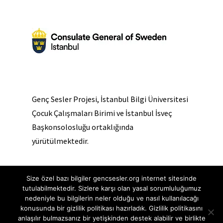
Genç Sesler Projesi, İstanbul Bilgi Üniversitesi
Çocuk Çalışmaları Birimi ve İstanbul İsveç
Başkonsolosluğu ortaklığında
yürütülmektedir.
Size özel bazı bilgiler gencsesler.org internet sitesinde
tutulabilmektedir. Sizlere karşı olan yasal sorumluluğumuz
nedeniyle bu bilgilerin neler olduğu ve nasıl kullanılacağı
© 2020 Genç Sesler Websitesinin tüm hakları saklıdır. |
konusunda bir gizlilik politikası hazırladık. Gizlilik politikasını
anlaşılır bulmazsanız bir yetişkinden destek alabilir ve birlikte
Çerez Politikası
-
Gizlilik Politikası