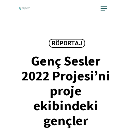
Skip
Menu
to
Close
main
Menu
content
RÖPORTAJ
Genç Sesler
2022 Projesi’ni
proje
ekibindeki
gençler