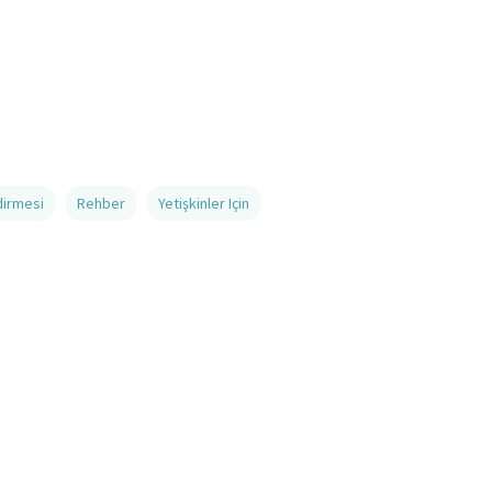
dirmesi
Rehber
Yetişkinler Için