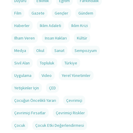
Duyuru
Etkinlik
Eğitim
Farkındalık
Film
Gazete
Gençler
Gündem
Haberler
Iklim Adaleti
Iklim Krizi
Ilham Veren
Insan Hakları
Kültür
Medya
Okul
Sanat
Sempozyum
Sivil Alan
Topluluk
Türkiye
Uygulama
Video
Yerel Yönetimler
Yetişkinler Için
ÇED
Çocuğun Öncelikli Yararı
Çevrimiçi
Çevrimiçi Fırsatlar
Çevrimiçi Riskler
Çocuk
Çocuk Etki Değerlendirmesi