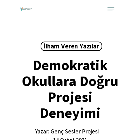
Skip
Menu
to
Close
main
Menu
content
İlham Veren Yazılar
Demokratik
Okullara Doğru
Projesi
Deneyimi
Yazar:
Genç Sesler Projesi