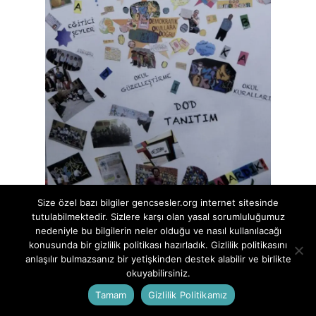
Size özel bazı bilgiler gencsesler.org internet sitesinde
tutulabilmektedir. Sizlere karşı olan yasal sorumluluğumuz
Bu projede eğitimde çocuk katılımına dair
nedeniyle bu bilgilerin neler olduğu ve nasıl kullanılacağı
konusunda bir gizlilik politikası hazırladık. Gizlilik politikasını
birçok deneyim biriktirdik. Bu deneyimleri;
anlaşılır bulmazsanız bir yetişkinden destek alabilir ve birlikte
çocukların kendi bakış açılarıyla projeyi
okuyabilirsiniz.
anlatmak için hazırladıkları
belgeselden
de
Tamam
Gizlilik Politikamız
izleyebilirsiniz. Belki kurduğumuz mekanizma,