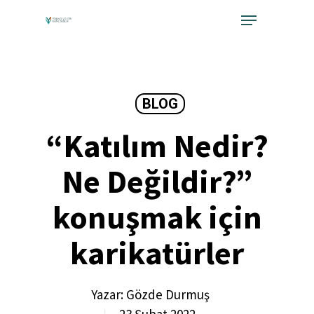
Skip
Menu
to
Close
main
Menu
content
BLOG
“Katılım Nedir?
Ne Değildir?”
konuşmak için
karikatürler
Yazar:
Gözde Durmuş