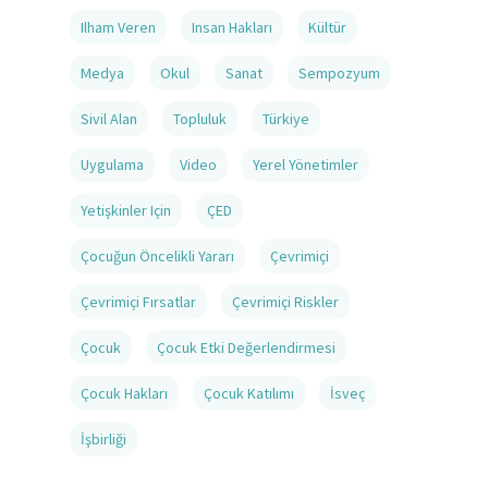
Ilham Veren
Insan Hakları
Kültür
Medya
Okul
Sanat
Sempozyum
Sivil Alan
Topluluk
Türkiye
Uygulama
Video
Yerel Yönetimler
Yetişkinler Için
ÇED
Çocuğun Öncelikli Yararı
Çevrimiçi
Çevrimiçi Fırsatlar
Çevrimiçi Riskler
Çocuk
Çocuk Etki Değerlendirmesi
Çocuk Hakları
Çocuk Katılımı
İsveç
İşbirliği