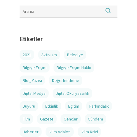
Etiketler
2021
Aktivizm
Belediye
Bilgiye Erişim
Bilgiye Erişim Hakkı
Blog Yazısı
Değerlendirme
Dijital Medya
Dijital Okuryazarlık
Duyuru
Etkinlik
Eğitim
Farkındalık
Film
Gazete
Gençler
Gündem
Haberler
Iklim Adaleti
Iklim Krizi